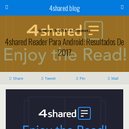
4shared blog
Janeiro 15, 2018 • 1 Comment
4shared Reader Para Android: Resultados De
2017
Share
Tweet
Pin
Mail