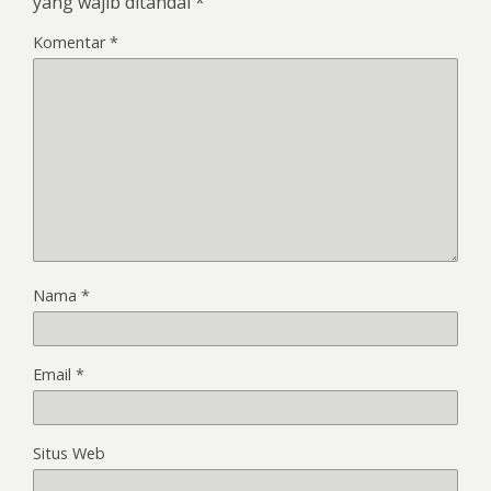
yang wajib ditandai
*
Komentar
*
Nama
*
Email
*
Situs Web