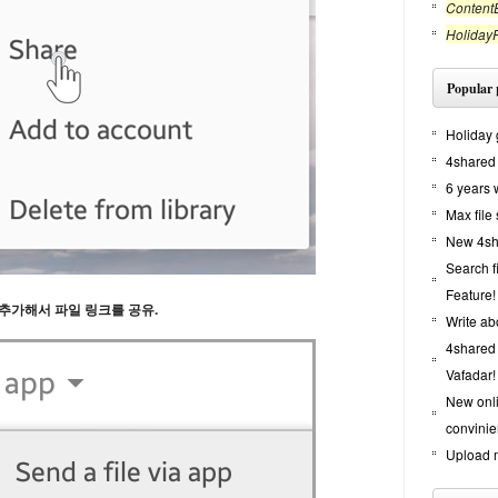
ContentE
Holiday
Popular 
Holiday 
4shared 
6 years 
Max file
New 4sha
Search f
Feature!
 추가해서 파일 링크를 공유.
Write ab
4shared 
Vafadar!
New onl
convinie
Upload m