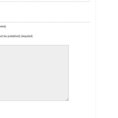
ired)
 not be published) (required)