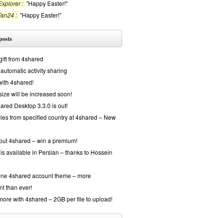
xplorer :
"Happy Easter!"
Fan24 :
"Happy Easter!"
posts
gift from 4shared
automatic activity sharing
with 4shared!
 size will be increased soon!
red Desktop 3.3.0 is out!
iles from specified country at 4shared – New
out 4shared – win a premium!
is available in Persian – thanks to Hossein
ine 4shared account theme – more
nt than ever!
ore with 4shared – 2GB per file to upload!