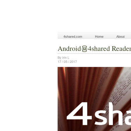
4shared.com
Home
About
Android용4shared R
By Irin L
17 / 05 / 2017