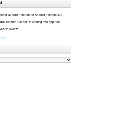
ud
hared Android
4shared for Android
4shared iOS
bile
4shared Reader
file sharing
free app
free
year in review
 tags