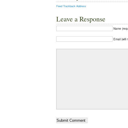
Feed
Trackback Address
Leave a Response
Name (requ
Email (will